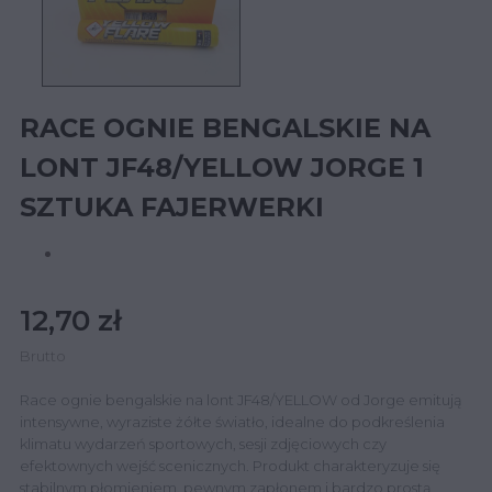
RACE OGNIE BENGALSKIE NA
LONT JF48/YELLOW JORGE 1
SZTUKA FAJERWERKI
12,70 zł
Brutto
Race ognie bengalskie na lont JF48/YELLOW od Jorge emitują
intensywne, wyraziste żółte światło, idealne do podkreślenia
klimatu wydarzeń sportowych, sesji zdjęciowych czy
efektownych wejść scenicznych. Produkt charakteryzuje się
stabilnym płomieniem, pewnym zapłonem i bardzo prostą