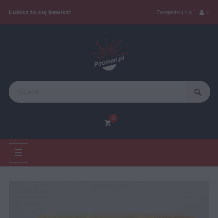
Lubisz to się bawisz!
Zarejestruj się
search
0
shopping_cart
Toggle
☰
navigation