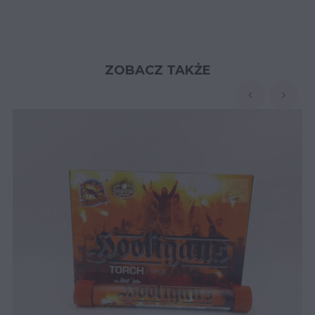
ZOBACZ TAKŻE
‹
›