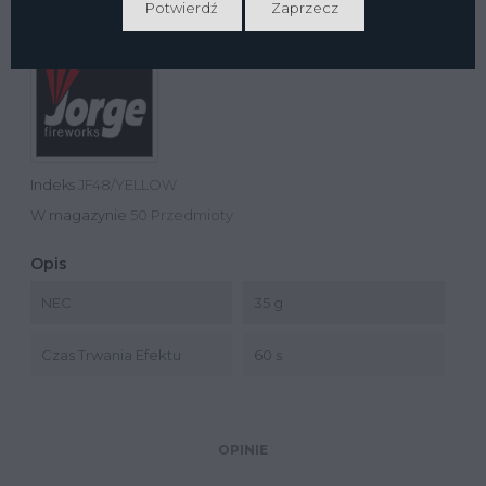
Potwierdź
Zaprzecz
Indeks
JF48/YELLOW
W magazynie
50 Przedmioty
Opis
NEC
35 g
Czas Trwania Efektu
60 s
OPINIE