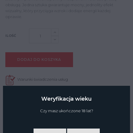
obsługą. Jedna sztuka gwarantuje mocny, jednolity efekt
wizualny, który przyciąga wzrok i dodaje energii każdej
oprawie.
ILOŚĆ
DODAJ DO KOSZYKA
Warunki świadczenia usług
Dostawa
Weryfikacja wieku
Czy masz ukończone 18 lat?
Płatność i bezpieczeństwo
SZCZEGÓŁY PRODUKTU