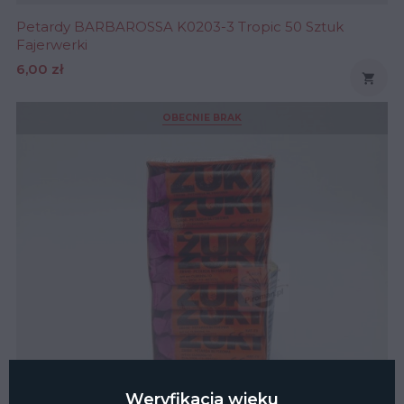
Petardy BARBAROSSA K0203-3 Tropic 50 Sztuk
Fajerwerki
Cena
6,00 zł

OBECNIE BRAK
Weryfikacja wieku