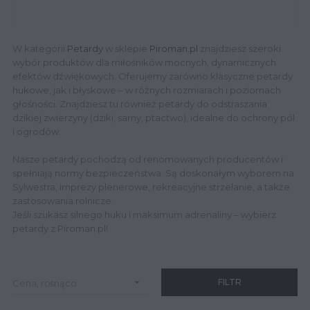
W kategorii
Petardy
w sklepie
Piroman.pl
znajdziesz szeroki
wybór produktów dla miłośników mocnych, dynamicznych
efektów dźwiękowych. Oferujemy zarówno klasyczne petardy
hukowe, jak i błyskowe – w różnych rozmiarach i poziomach
głośności. Znajdziesz tu również petardy do odstraszania
dzikiej zwierzyny (dziki, sarny, ptactwo), idealne do ochrony pól
i ogrodów.
Nasze petardy pochodzą od renomowanych producentów i
spełniają normy bezpieczeństwa. Są doskonałym wyborem na
Sylwestra, imprezy plenerowe, rekreacyjne strzelanie, a także
zastosowania rolnicze.
Jeśli szukasz silnego huku i maksimum adrenaliny – wybierz
petardy z Piroman.pl!

FILTR
Cena, rosnąco