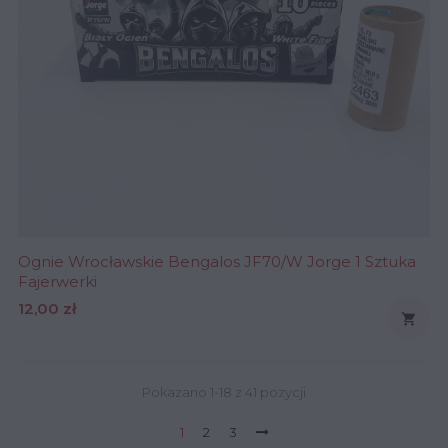
Ognie Wrocławskie Bengalos JF70/W Jorge 1 Sztuka
Fajerwerki
Cena
12,00 zł

Pokazano 1-18 z 41 pozycji
1
2
3