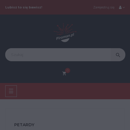
Lubisz to się bawisz!
Zarejestruj się
search
0
shopping_cart
Toggle
☰
navigation
PETARDY