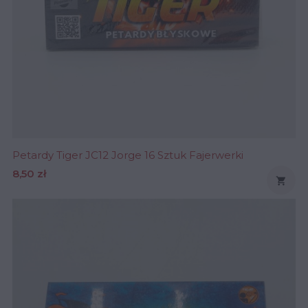
Petardy Tiger JC12 Jorge 16 Sztuk Fajerwerki
Cena
8,50 zł
