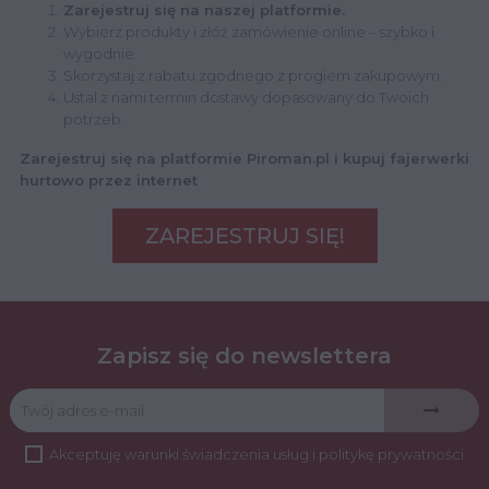
Zarejestruj się na naszej platformie.
Wybierz produkty i złóż zamówienie online – szybko i
wygodnie.
Skorzystaj z rabatu zgodnego z progiem zakupowym.
Ustal z nami termin dostawy dopasowany do Twoich
potrzeb.
Zarejestruj się na platformie Piroman.pl i kupuj fajerwerki
hurtowo przez internet
ZAREJESTRUJ SIĘ!
Zapisz się do newslettera
Akceptuję
warunki świadczenia usług
i
politykę prywatności