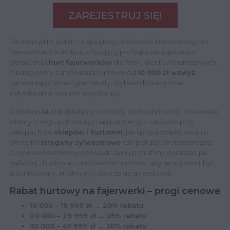
ZAREJESTRUJ SIĘ!
Piroman.pl to jeden z największych sklepów internetowych z
fajerwerkami w Polsce, oferujący profesjonalną sprzedaż
detaliczną i
hurt fajerwerków
dla firm i klientów biznesowych.
Obsługujemy zamówienia hurtowe od
10 000 zł wzwyż
,
zapewniając atrakcyjne rabaty, szybkie dostawy oraz
indywidualne warunki współpracy.
Od kilkunastu lat działamy w branży pirotechnicznej i doskonale
wiemy, czego potrzebują nasi partnerzy – zarówno przy
zakupach do
sklepów i hurtowni
, jak i przy kompletowaniu
oferty na
stragany sylwestrowe
czy pokazy pirotechniczne.
Dzięki wieloletniemu doświadczeniu potrafimy doradzić, jak
najlepiej zbudować zamówienie hurtowe, aby asortyment był
zróżnicowany, atrakcyjny i dobrze się sprzedawał.
Rabat hurtowy na fajerwerki – progi cenowe
10 000 – 19 999 zł → 20% rabatu
20 000 – 29 999 zł → 25% rabatu
30 000 – 49 999 zł → 30% rabatu