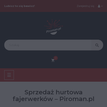
Lubisz to się bawisz!
Zarejestruj się
search
0
shopping_cart
Toggle
☰
navigation
Sprzedaż hurtowa
fajerwerków – Piroman.pl