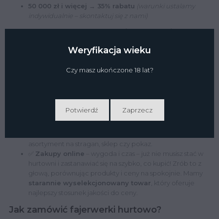
50 000 zł i więcej → 35% rabatu
(warunki ustalamy
indywidualnie – skontaktuj się z nami)
Dlaczego warto wybrać Piroman.pl jako
dostawcę fajerwerków hurtowych?
Weryfikacja wieku
✅
Szeroki wybór
– tysiące produktów od sprawdzonych
producentów.
Czy masz ukończone 18 lat?
✅
Najlepsze marki
– Jorge, SRpyro, Funke, Argento,
Albert i wiele innych.
✅
Bezpieczeństwo i legalność
– wszystkie fajerwerki
posiadają certyfikaty CE.
Potwierdź
Zaprzecz
✅
Elastyczna współpraca
– zamówienia i dostawy
ustalamy indywidualnie.
✅
Doradztwo
– podpowiadamy, jak stworzyć opłacalny
asortyment na stragan, sklep czy pokaz.
✅
Zakupy online
– wygoda i czas – już nie musisz stać w
hurtowni i zastanawiać się na szybko, co kupić! Zrób to z
głową, porównując produkty i ceny na spokojnie. Mamy
starannie wyselekcjonowany towar
, który oferuje
najlepszy stosunek jakości do ceny.
Jak zamówić fajerwerki hurtowo?