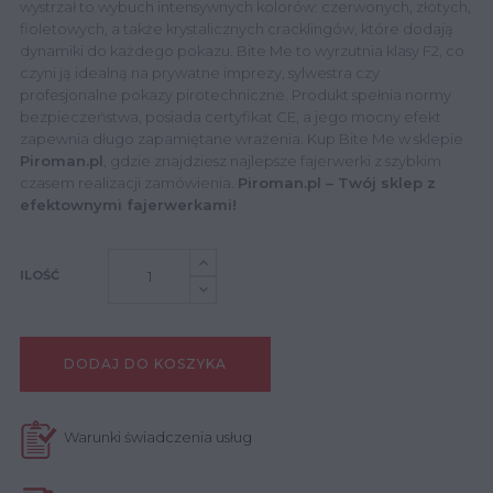
wystrzał to wybuch intensywnych kolorów: czerwonych, złotych,
fioletowych, a także krystalicznych cracklingów, które dodają
dynamiki do każdego pokazu. Bite Me to wyrzutnia klasy F2, co
czyni ją idealną na prywatne imprezy, sylwestra czy
profesjonalne pokazy pirotechniczne. Produkt spełnia normy
bezpieczeństwa, posiada certyfikat CE, a jego mocny efekt
zapewnia długo zapamiętane wrażenia. Kup Bite Me w sklepie
Piroman.pl
, gdzie znajdziesz najlepsze fajerwerki z szybkim
czasem realizacji zamówienia.
Piroman.pl – Twój sklep z
efektownymi fajerwerkami!
ILOŚĆ
DODAJ DO KOSZYKA
Warunki świadczenia usług