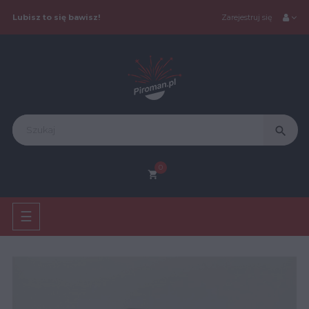
Lubisz to się bawisz!
Zarejestruj się
search
0
shopping_cart
Toggle
☰
navigation