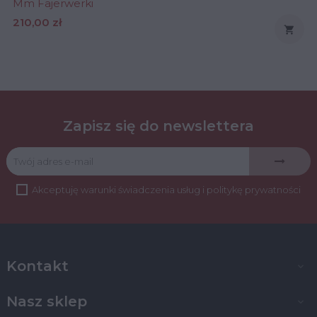
Mm Fajerwerki
Cena
210,00 zł

Zapisz się do newslettera
Akceptuję
warunki świadczenia usług
i
politykę prywatności
Kontakt

Nasz sklep
