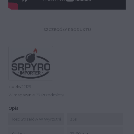
SZCZEGÓŁY PRODUKTU
Indeks
22129
W magazynie
37 Przedmioty
Opis
Ilość Strzałów W Wyrzutni
33s
Kaliber
25-30 mm