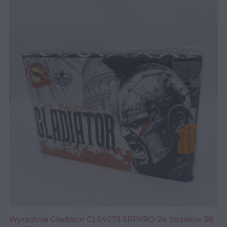
‹
›
Wyrzutnia Gladiator CLE4073 SRPYRO 24 Strzałów 38