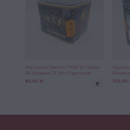
Wyrzutnia Viserion TXB074 Triplex
Wyrzutn
36 Strzałów 25 Mm Fajerwerki
Strzałó
Cena
Cena
82,00 zł
252,00 
