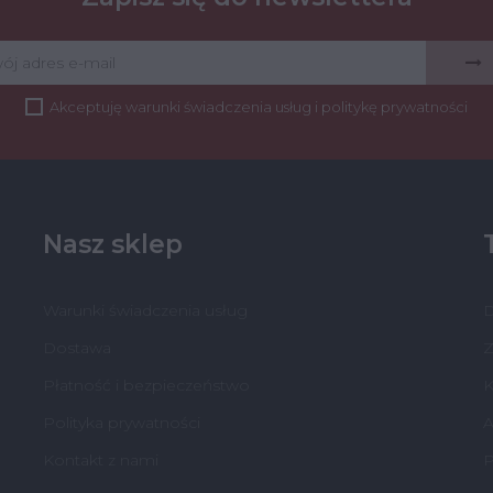
Akceptuję
warunki świadczenia usług
i
politykę prywatności
Nasz sklep
Warunki świadczenia usług
Dostawa
Z
Płatność i bezpieczeństwo
K
Polityka prywatności
A
Kontakt z nami
P