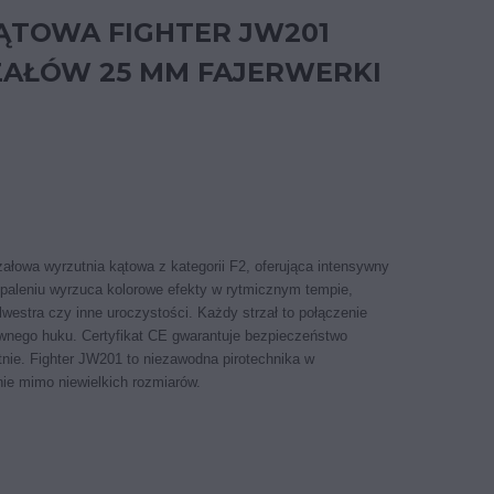
ĄTOWA FIGHTER JW201
ZAŁÓW 25 MM FAJERWERKI
załowa wyrzutnia kątowa z kategorii F2, oferująca intensywny
paleniu wyrzuca kolorowe efekty w rytmicznym tempie,
lwestra czy inne uroczystości. Każdy strzał to połączenie
wnego huku. Certyfikat CE gwarantuje bezpieczeństwo
tnie. Fighter JW201 to niezawodna pirotechnika w
nie mimo niewielkich rozmiarów.