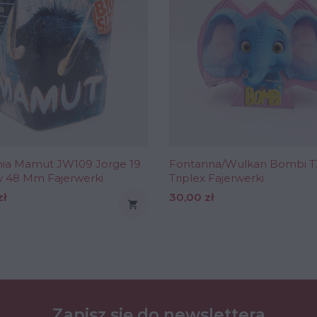
ia Mamut JW109 Jorge 19
Fontanna/Wulkan Bombi 
w 48 Mm Fajerwerki
Triplex Fajerwerki
Cena
zł
30,00 zł

Zapisz się do newslettera