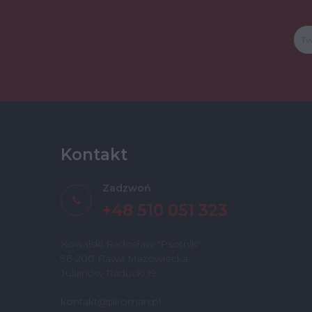
Kontakt
Zadzwoń
+48 510 051 323
Kowalski Radosław "Psotnik"
96-200 Rawa Mazowiecka
Julianów Raducki 19
kontakt@piroman.pl