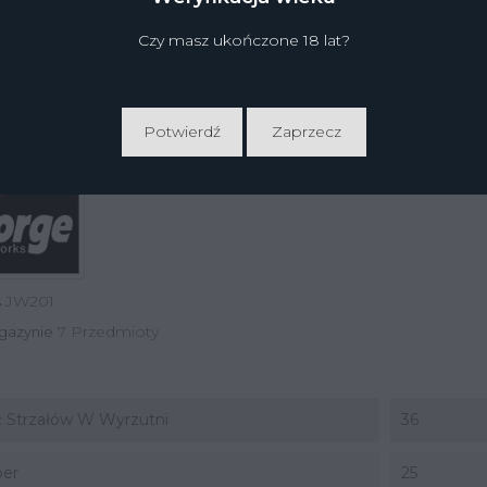
Czy masz ukończone 18 lat?
Potwierdź
Zaprzecz
JW201
s
7 Przedmioty
gazynie
ć Strzałów W Wyrzutni
36
ber
25