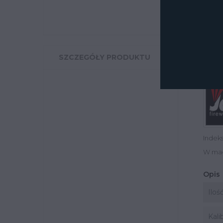
SZCZEGÓŁY PRODUKTU
Indek
W ma
Opis
Iloś
Kali