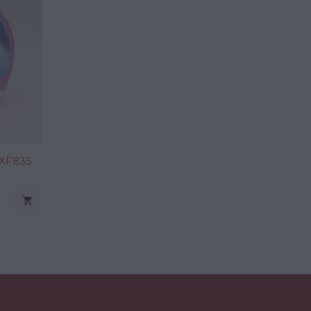
TXF835
