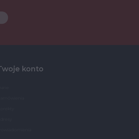
Twoje konto
Dane
amówienia
orekty
dresy
owiadomienia