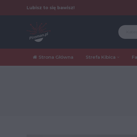
Lubisz to się bawisz!
Kate
Strona Główna
Strefa Kibica
Fa