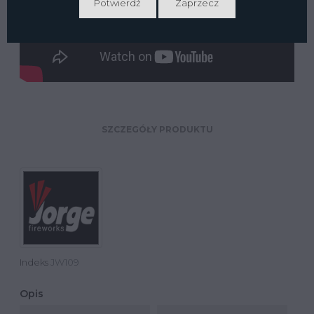
Potwierdź
Zaprzecz
SZCZEGÓŁY PRODUKTU
Indeks
JW109
Opis