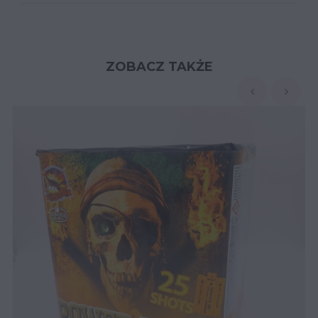
ZOBACZ TAKŻE
‹
›