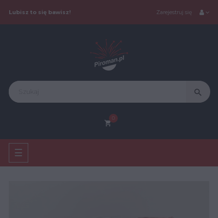
Lubisz to się bawisz!
Zarejestruj się
search
0
shopping_cart
Toggle
☰
navigation