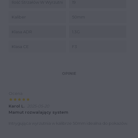
Ilość Strzałów W Wyrzutni
19
Kaliber
50mm
Klasa ADR
1.3G
Klasa CE
F3
OPINIE
Ocena
Karol L.
2025-05-20
Mamut rozwalający system
Intrygująca wyrzutnia w kalibrze 50mm idealna do pokazów.