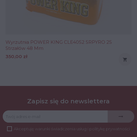
Wyrzutnia POWER KING CLE4052 SRPYRO 25
Strzałów 48 Mm
Cena
350,00 zł

Zapisz się do newslettera
Akceptuję
warunki świadczenia usług
i
politykę prywatności