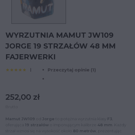
WYRZUTNIA MAMUT JW109
JORGE 19 STRZAŁÓW 48 MM
FAJERWERKI
Przeczytaj opinie (
1
)
252,00 zł
Brutto
Mamut JW109
od
Jorge
to potężna wyrzutnia klasy
F3
,
oferująca
19 strzałów
o imponującym kalibrze
48 mm
.
Każdy
strzał wznosi się na wysokość około
80 metrów
, prezentując