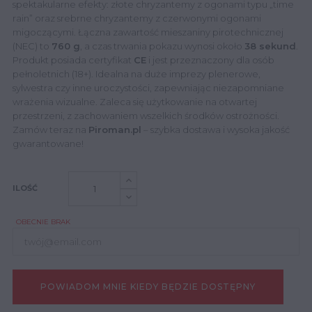
spektakularne efekty: złote chryzantemy z ogonami typu „time
rain” oraz srebrne chryzantemy z czerwonymi ogonami
migoczącymi.
Łączna zawartość mieszaniny pirotechnicznej
(NEC) to
760 g
, a czas trwania pokazu wynosi około
38 sekund
.
Produkt posiada certyfikat
CE
i jest przeznaczony dla osób
pełnoletnich (18+).
Idealna na duże imprezy plenerowe,
sylwestra czy inne uroczystości, zapewniając niezapomniane
wrażenia wizualne.
Zaleca się użytkowanie na otwartej
przestrzeni, z zachowaniem wszelkich środków ostrożności.
Zamów teraz na
Piroman.pl
– szybka dostawa i wysoka jakość
gwarantowane!
ILOŚĆ
OBECNIE BRAK
POWIADOM MNIE KIEDY BĘDZIE DOSTĘPNY