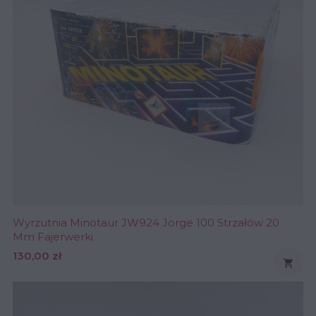
Wyrzutnia Minotaur JW924 Jorge 100 Strzałów 20
Mm Fajerwerki
Cena
130,00 zł
