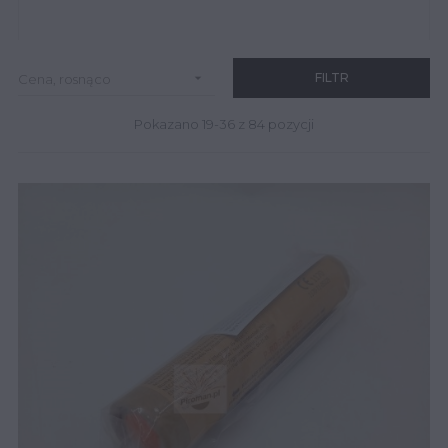

FILTR
Cena, rosnąco
Pokazano 19-36 z 84 pozycji