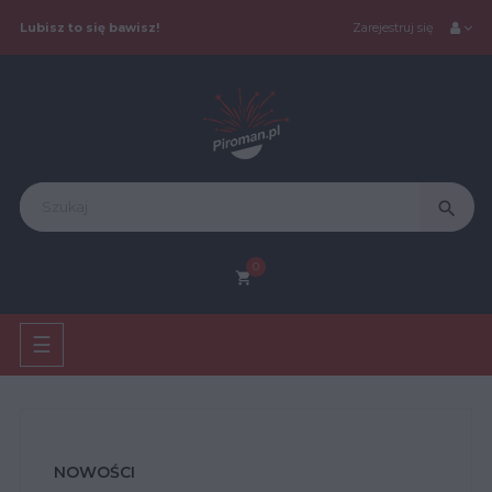
Lubisz to się bawisz!
Zarejestruj się
search
0
shopping_cart
Toggle
☰
navigation
NOWOŚCI