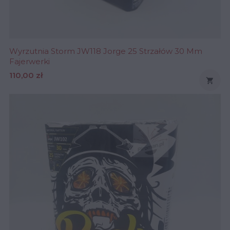
Wyrzutnia Storm JW118 Jorge 25 Strzałów 30 Mm
Fajerwerki
Cena
110,00 zł
