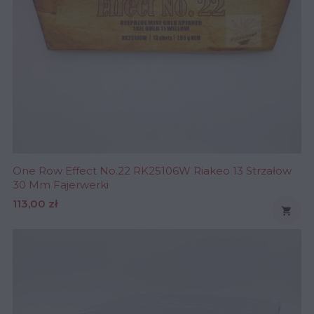
One Row Effect No.22 RK25106W Riakeo 13 Strzałow
30 Mm Fajerwerki
Cena
113,00 zł
