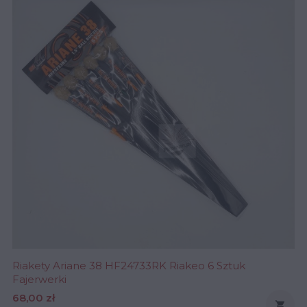
Riakety Ariane 38 HF24733RK Riakeo 6 Sztuk
Fajerwerki
Cena
68,00 zł
