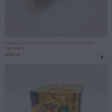
Świeca Dymna Czerwona RDG2-R Pyrolife 60 S
Fajerwerki
Cena
35,00 zł
