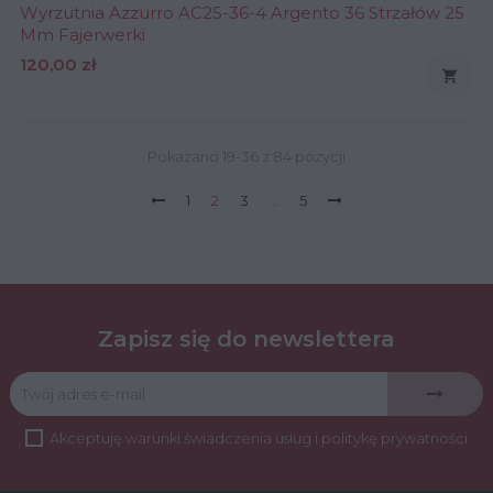
Wyrzutnia Azzurro AC25-36-4 Argento 36 Strzałów 25
Mm Fajerwerki
Cena
120,00 zł

Pokazano 19-36 z 84 pozycji
1
2
3
…
5
Zapisz się do newslettera
Akceptuję
warunki świadczenia usług
i
politykę prywatności