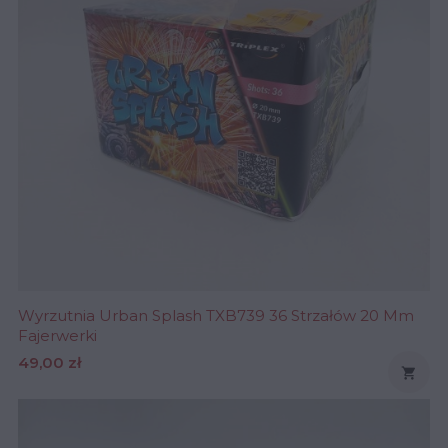
Wyrzutnia Urban Splash TXB739 36 Strzałów 20 Mm
Fajerwerki
Cena
49,00 zł
