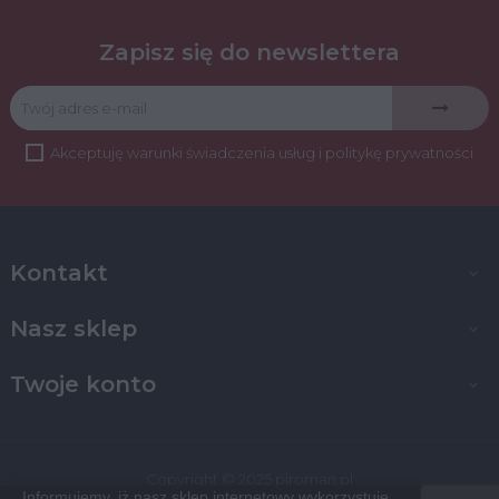
Zapisz się do newslettera
Akceptuję
warunki świadczenia usług
i
politykę prywatności
Kontakt

Nasz sklep

Twoje konto

Copyright © 2025 piroman.pl
Informujemy, iż nasz sklep internetowy wykorzystuje