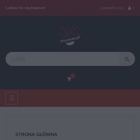
Lubisz to się bawisz!
Zarejestruj się
search
0
shopping_cart
Toggle
☰
navigation
STRONA GŁÓWNA