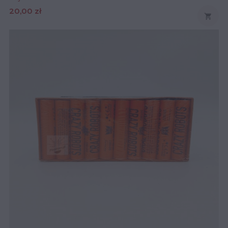
Cena
20,00 zł
