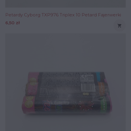
Petardy Cyborg TXP976 Triplex 10 Petard Fajerwerki
Cena
6,50 zł
