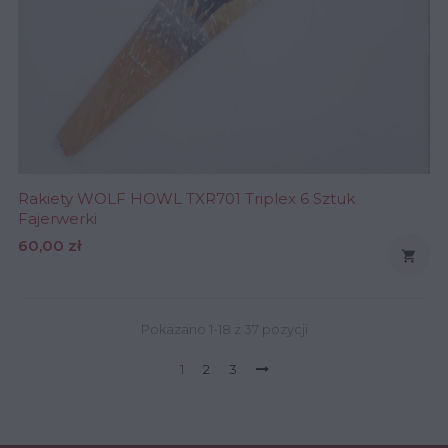
Rakiety WOLF HOWL TXR701 Triplex 6 Sztuk
Fajerwerki
Cena
60,00 zł

Pokazano 1-18 z 37 pozycji
1
2
3