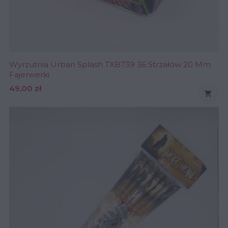
Wyrzutnia Urban Splash TXB739 36 Strzałów 20 Mm
Fajerwerki
Cena
49,00 zł
