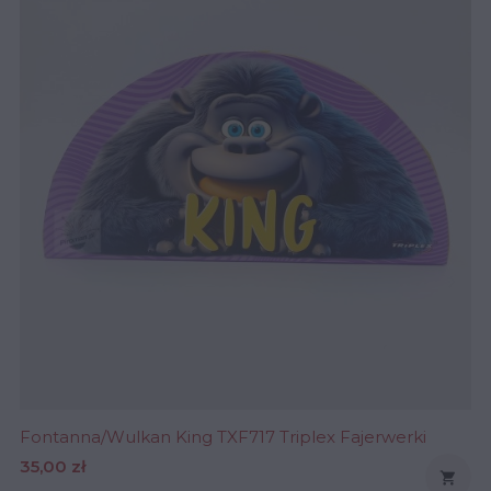
Fontanna/Wulkan King TXF717 Triplex Fajerwerki
Cena
35,00 zł
