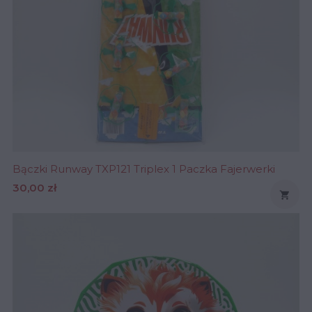
Bączki Runway TXP121 Triplex 1 Paczka Fajerwerki
Cena
30,00 zł
