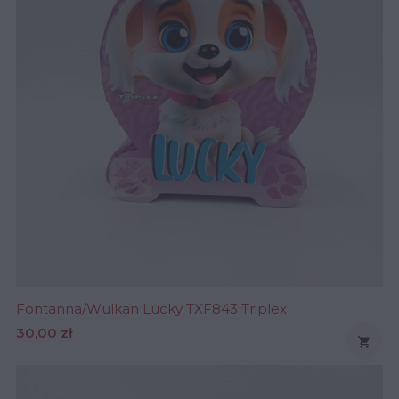
Fontanna/Wulkan Lucky TXF843 Triplex
Cena
30,00 zł
