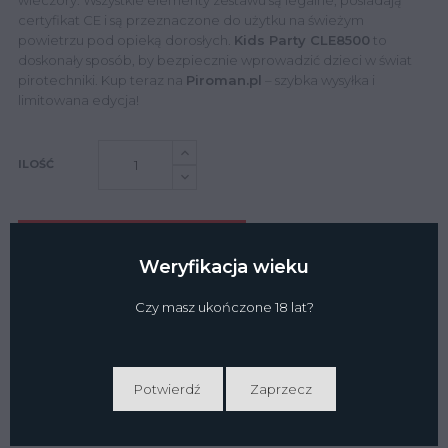
wieczory. Wszystkie elementy zestawu są legalne, posiadają
certyfikat CE i są przeznaczone do użytku na świeżym
powietrzu pod opieką dorosłych.
Kids Party CLE8500
to
doskonały sposób, by bezpiecznie wprowadzić dzieci w świat
pirotechniki. Kup teraz na
Piroman.pl
– szybka wysyłka i
limitowana edycja!
ILOŚĆ
DODAJ DO KOSZYKA
Weryfikacja wieku
Czy masz ukończone 18 lat?
Warunki świadczenia usług
Dostawa
Potwierdź
Zaprzecz
Płatność i bezpieczeństwo