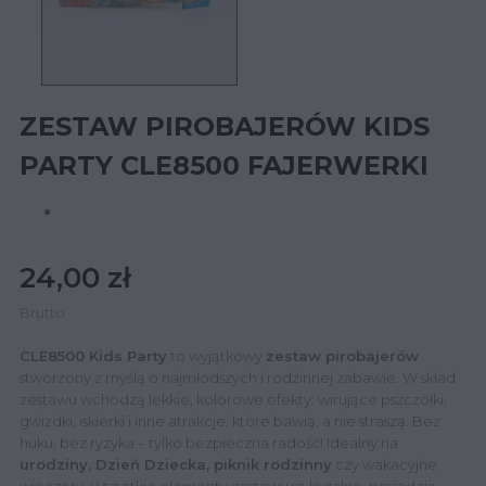
ZESTAW PIROBAJERÓW KIDS
PARTY CLE8500 FAJERWERKI
24,00 zł
Brutto
CLE8500 Kids Party
to wyjątkowy
zestaw pirobajerów
stworzony z myślą o najmłodszych i rodzinnej zabawie. W skład
zestawu wchodzą lekkie, kolorowe efekty: wirujące pszczółki,
gwizdki, iskierki i inne atrakcje, które bawią, a nie straszą. Bez
huku, bez ryzyka – tylko bezpieczna radość! Idealny na
urodziny, Dzień Dziecka, piknik rodzinny
czy wakacyjne