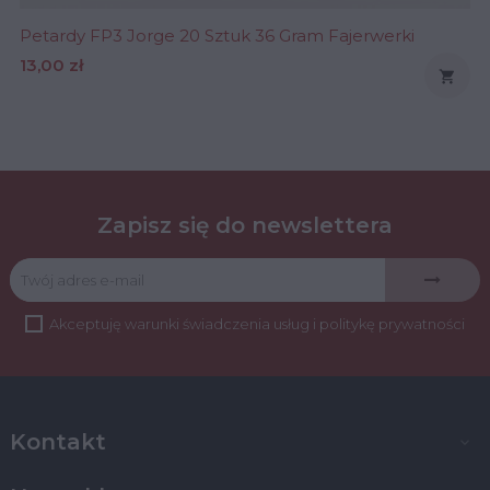
Petardy FP3 Jorge 20 Sztuk 36 Gram Fajerwerki
Cena
13,00 zł

Zapisz się do newslettera
Akceptuję
warunki świadczenia usług
i
politykę prywatności
Kontakt
