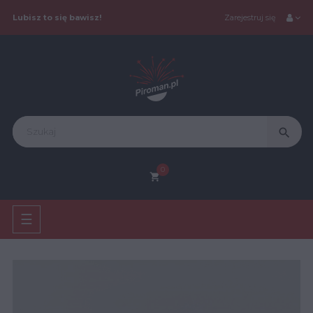
Lubisz to się bawisz!
Zarejestruj się
search
0
shopping_cart
Toggle
☰
navigation