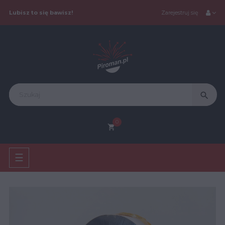
Lubisz to się bawisz!
Zarejestruj się
search
0
shopping_cart
Toggle
☰
navigation