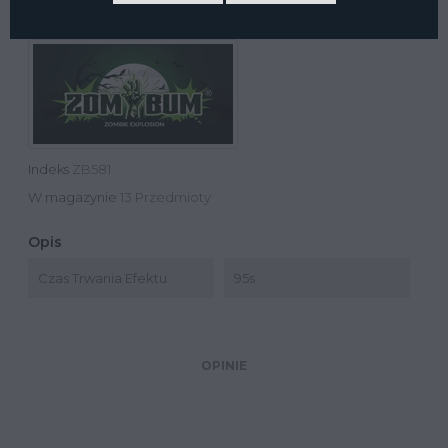
Indeks
ZB581
W magazynie
13 Przedmioty
Opis
Czas Trwania Efektu
95s
OPINIE