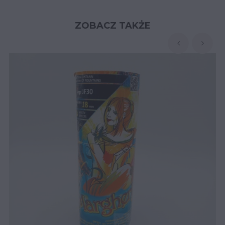
ZOBACZ TAKŻE
‹
›